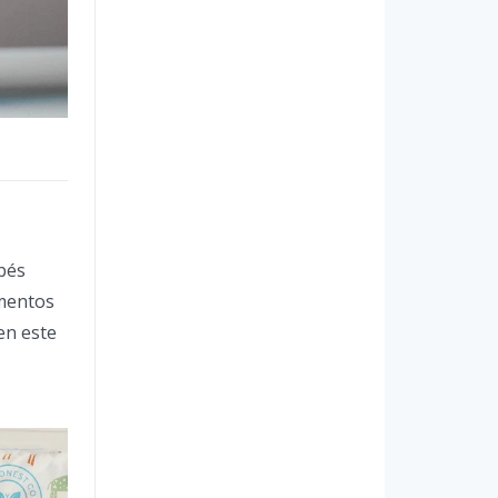
bés
imentos
en este