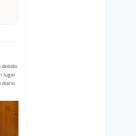
a debido
n lugar
 diario