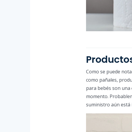
Producto
Como se puede notar
como pañales, produc
para bebés son una c
momento. Probableme
suministro aún está i