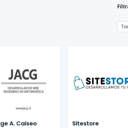
Filt
rge A. Caiseo
Sitestore