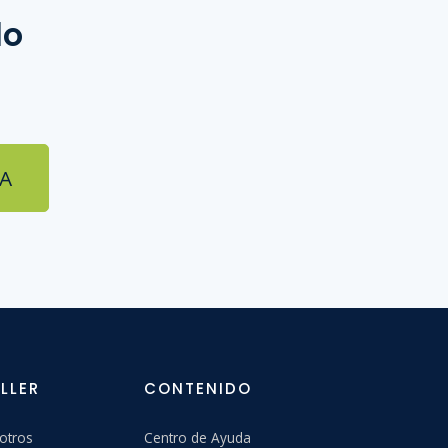
do
A
LLER
CONTENIDO
otros
Centro de Ayuda