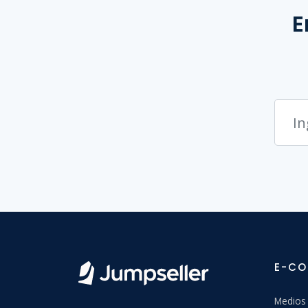
E
E-C
Medios