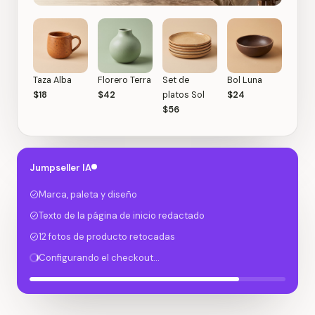
Taza Alba
Florero Terra
Set de
Bol Luna
$18
$42
platos Sol
$24
$56
Jumpseller IA
Marca, paleta y diseño
Texto de la página de inicio redactado
12 fotos de producto retocadas
Configurando el checkout…