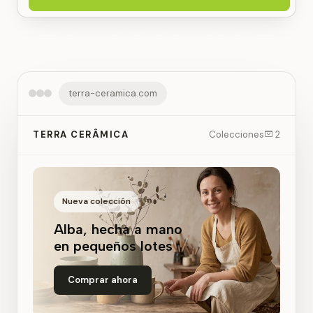
Prueba gratis de 7 días. Sin tarjeta de crédito.
terra-ceramica.com
TERRA CERÂMICA
Colecciones
2
Nueva colección
Alba, hecha a mano
en pequeños lotes
Comprar ahora