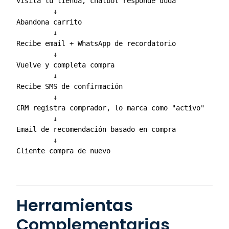
Visita tu tienda, chatbot responde duda

         ↓

Abandona carrito

         ↓

Recibe email + WhatsApp de recordatorio

         ↓

Vuelve y completa compra

         ↓

Recibe SMS de confirmación

         ↓

CRM registra comprador, lo marca como "activo"

         ↓

Email de recomendación basado en compra

         ↓

Herramientas
Complementarias