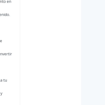
ento en
enido.
de
nvertir
 a tu
 y