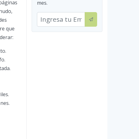
 páginas
mes.
enudo,
des
ere que
derar:
to.
fo.
tada.
les.
ones.