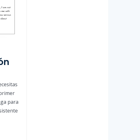
ión
ecesitas
 primer
aga para
sistente