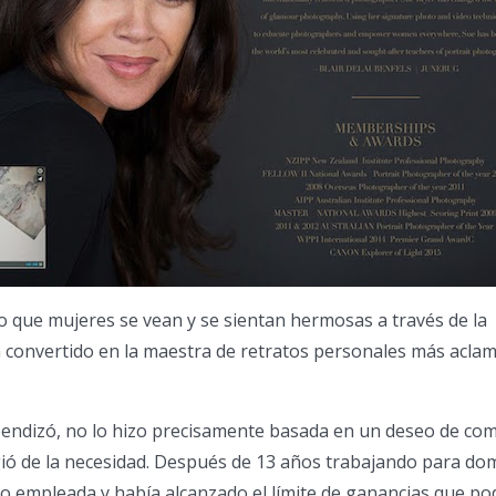
 que mujeres se vean y se sientan hermosas a través de la
a convertido en la maestra de retratos personales más acla
endizó, no lo hizo precisamente basada en un deseo de co
gió de la necesidad. Después de 13 años trabajando para do
o empleada y había alcanzado el límite de ganancias que po