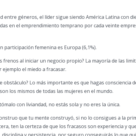
d entre géneros, el líder sigue siendo América Latina con die
as en el emprendimiento temprano por cada veinte empre
n participación femenina es Europa (6,1%).
 frenos al iniciar un negocio propio? La mayoría de las limi
 ejemplo el miedo a fracasar.
e obstáculo? Lo más importante es que hagas consciencia d
son los mismos de todas las mujeres en el mundo.
 tómalo con liviandad, no estás sola y no eres la única.
monstruo que tu mente construyó, si no lo consigues a la pri
cera, ten la certeza de que los fracasos son experiencia y qu
, disciplina y persistencia, por seguro conseguirás lo que qu