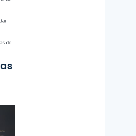
 dar
ias de
ras