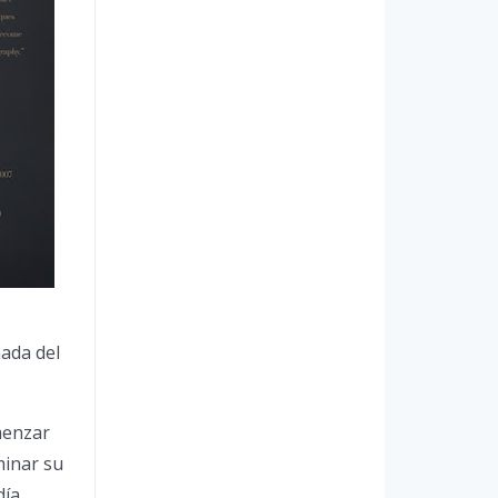
mada del
menzar
minar su
día