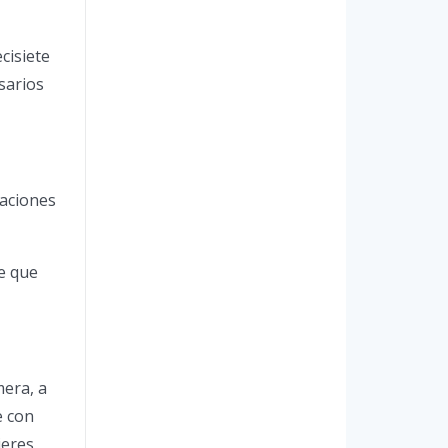
cisiete
sarios
taciones
e que
mera, a
e con
ieres,