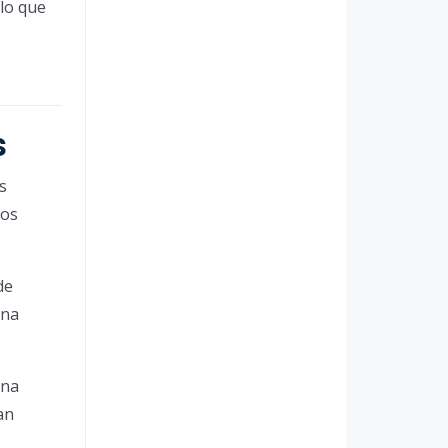
 lo que
s
s
tos
de
una
ena
an