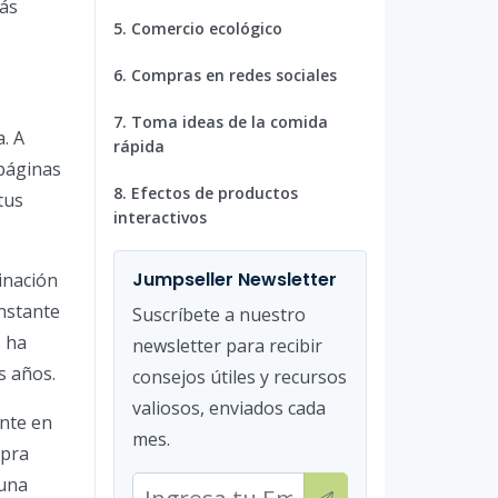
más
5. Comercio ecológico
6. Compras en redes sociales
7. Toma ideas de la comida
. A
rápida
 páginas
8. Efectos de productos
tus
interactivos
Jumpseller Newsletter
inación
onstante
Suscríbete a nuestro
s ha
newsletter para recibir
s años.
consejos útiles y recursos
valiosos, enviados cada
ente en
mes.
mpra
 una