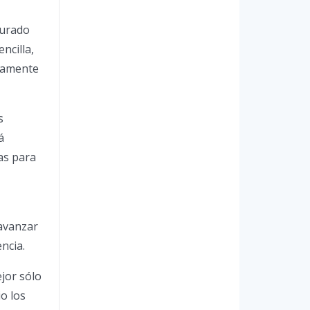
turado
ncilla,
osamente
s
á
as para
 avanzar
ncia.
jor sólo
o los