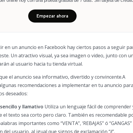
r online hoy con una prueba gratuita de 7 días. Sin tarjeta de crédito
Empezar ahora
rtir en un anuncio en Facebook hay ciertos pasos a seguir pa
este. Un atractivo visual, ya sea imagen o video, junto con u
án al usuario hacia tu tienda virtual.
que el anuncio sea informativo, divertido y convincente.A
 algunas recomendaciones a implementar en tu anuncio par
os deseados:
 sencillo y llamativo
Utiliza un lenguaje fácil de comprender 
e el texto sea corto pero claro. También es recomendable p
palabras importantes como “VENTA”, ‘REBAJAS” ó “GANGAS”
n del usuario, al igual que signos de exclamación “¡!”.