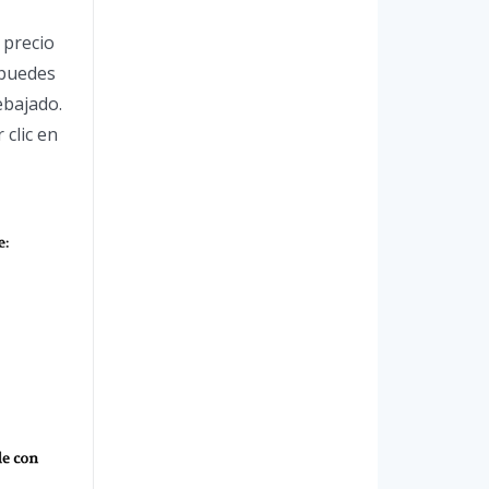
 precio
 puedes
ebajado.
 clic en