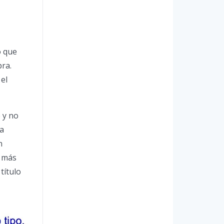
o que
pra.
 el
 y no
na
n
a más
título