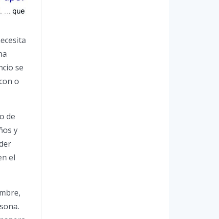
ecesita
na
ncio se
 con o
po de
ños y
oder
en el
ombre,
rsona.