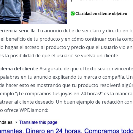
riencia sencilla
Tu anuncio debe de ser claro y directo en l
e, el beneficio de tu producto y en cómo continuar con la com
lo hagas el acceso al producto y precio que el usuario vio en
 la posibilidad de que el usuario se vuelva un cliente.
blema del cliente
Asegurate de que el texto sea convincente
 palabras en tu anuncio explicando tu marca o compañía. U
 de hacer esto es mostrando que tu producto resolverá algú
jemplo “¡Te compramos tus joyas en 24 horas!” es la maner
 atraer al cliente deseado. Un buen ejemplo de redacción con 
e lo ofrece WPDiamond: