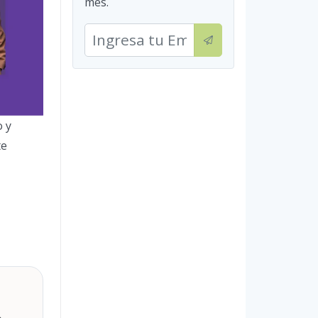
mes.
o y
te