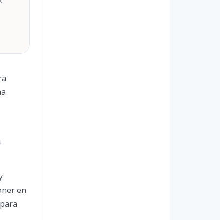
.
ra
na
a
y
oner en
 para