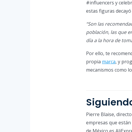
#influencers y celebr
estas figuras decayó
“Son las recomendac
población, las que e
día a la hora de tom
Por ello, te recomen
propia
marca
, y pro
mecanismos como los
Siguiendo
Pierre Blaise, direc
empresas que están 
de México es AliExpre