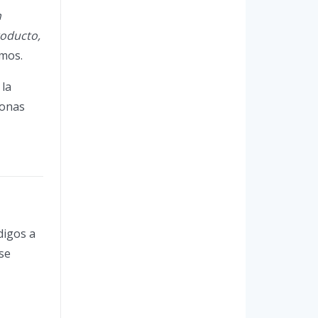
n
roducto,
omos.
 la
sonas
digos a
se