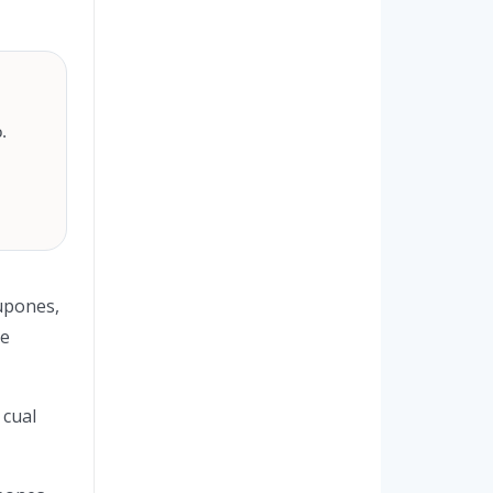
.
cupones,
de
 cual