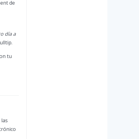
ment de
o día a
lltip.
con tu
 las
trónico