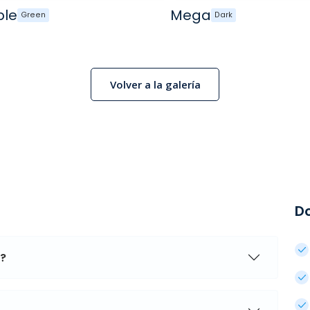
ple
Mega
Green
Dark
Volver a la galería
D
a?