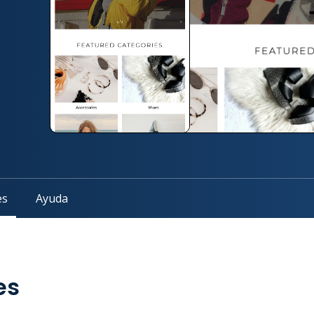
es
Ayuda
es