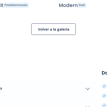
it
Modern
Predeterminado
Dark
Volver a la galería
D
a?