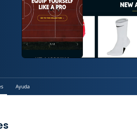
es
Ayuda
es