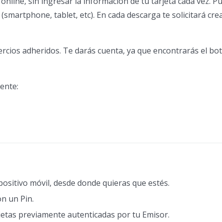
 online, sin ingresar la información de tu tarjeta cada vez. P
(smartphone, tablet, etc). En cada descarga te solicitará crea
rcios adheridos. Te darás cuenta, ya que encontrarás el bo
iente:
positivo móvil, desde donde quieras que estés.
n un Pin.
rjetas previamente autenticadas por tu Emisor.