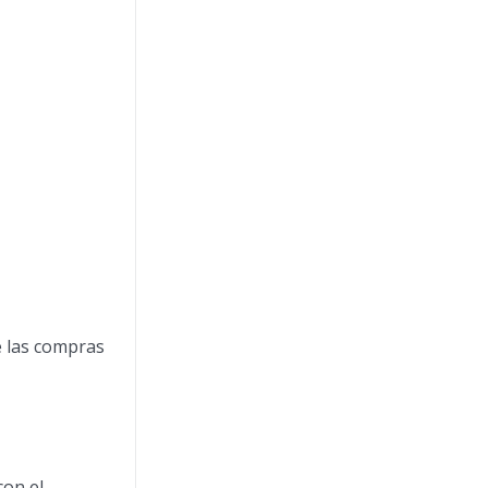
e las compras
con el