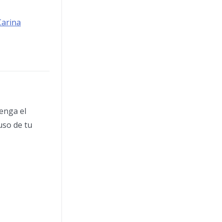
Carina
enga el
uso de tu