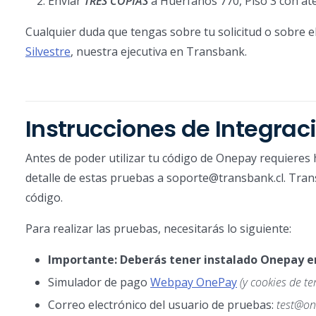
Enviar
TRES COPIAS
a Huérfanos 770, Piso 3 con at
Cualquier duda que tengas sobre tu solicitud o sobre e
Silvestre
, nuestra ejecutiva en Transbank.
Instrucciones de Integrac
Antes de poder utilizar tu código de Onepay requiere
detalle de estas pruebas a soporte@transbank.cl. Trans
código.
Para realizar las pruebas, necesitarás lo siguiente:
Importante: Deberás tener instalado Onepay e
Simulador de pago
Webpay OnePay
(y cookies de t
Correo electrónico del usuario de pruebas:
test@on