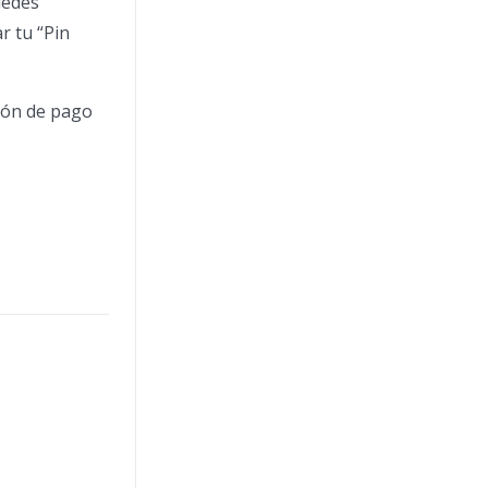
uedes
r tu “Pin
tón de pago