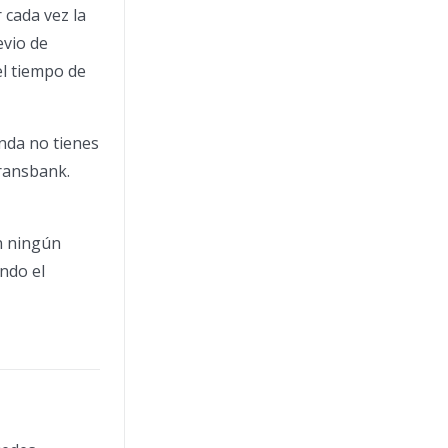
 cada vez la
evio de
el tiempo de
nda no tienes
Transbank.
n ningún
ndo el