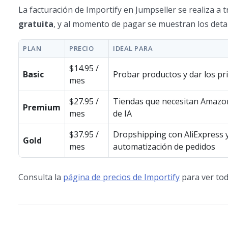
La facturación de Importify en Jumpseller se realiza a 
gratuita
, y al momento de pagar se muestran los detal
PLAN
PRECIO
IDEAL PARA
$14.95 /
Basic
Probar productos y dar los p
mes
$27.95 /
Tiendas que necesitan Amazo
Premium
mes
de IA
$37.95 /
Dropshipping con AliExpress 
Gold
mes
automatización de pedidos
Consulta la
página de precios de Importify
para ver tod