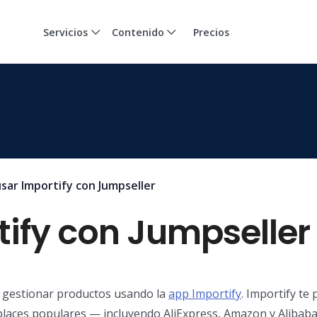
Servicios
Contenido
Precios
sar Importify con Jumpseller
ify con Jumpseller
y gestionar productos usando la
app Importify
. Importify te
laces populares — incluyendo AliExpress, Amazon y Alibab