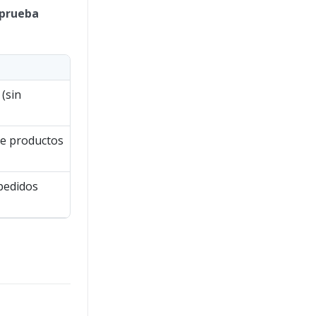
 prueba
(sin
de productos
pedidos