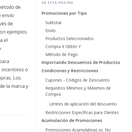
EN ESTA PÁGINA
 método de
Promociones por Tipo
e envío
Subtotal
vés de
Envío
con ejemplos
Productos Seleccionados
a el
Compra X Obtén Y
.
Método de Pago
 para
Importando Descuentos de Productos
r incentivos o
Condiciones y Restricciones
mpras. Los
Cupones - Códigos de Descuento
 de la marca y
Requisitos Mínimos y Máximos de
Compra
Límites de aplicación del descuento
Restricciones Específicas para Clientes
Acumulación de Promociones
Promociones Acumulativas vs. No