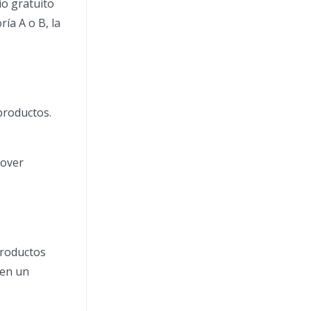
o gratuito
ía A o B, la
 productos.
mover
productos
ben un