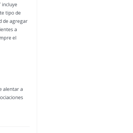
 incluye
te tipo de
d de agregar
ientes a
ompre el
e alentar a
sociaciones