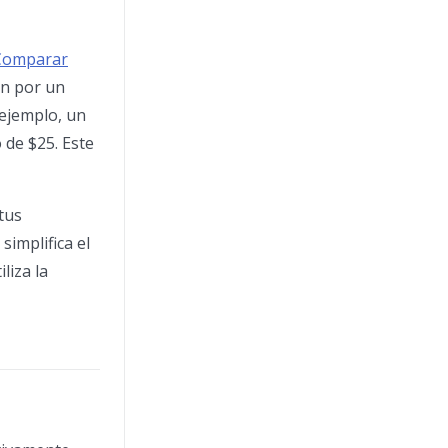
Comparar
an por un
 ejemplo, un
 de $25. Este
tus
implifica el
liza la