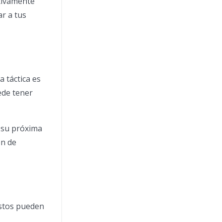
ctivamente
ar a tus
 táctica es
ede tener
 su próxima
ón de
Estos pueden