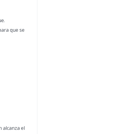
ue.
para que se
n alcanza el