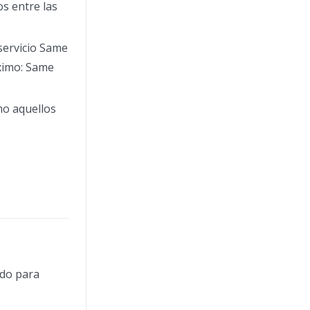
s entre las
 servicio Same
áximo: Same
smo aquellos
ndo para