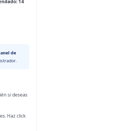
ndado: 14
anel de
istrador.
ién si deseas
s. Haz click