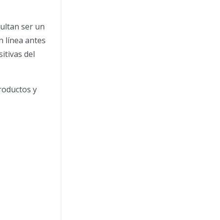
sultan ser un
n línea antes
itivas del
productos y