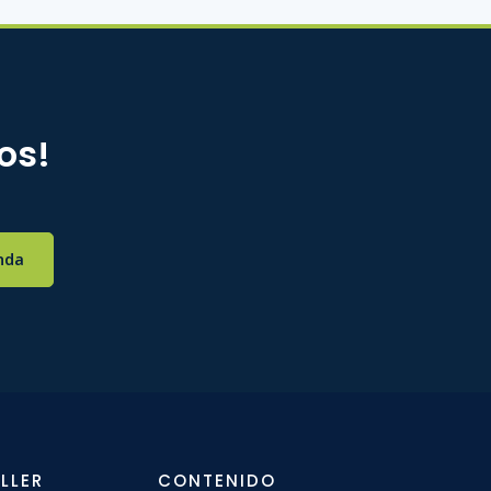
os!
nda
LLER
CONTENIDO