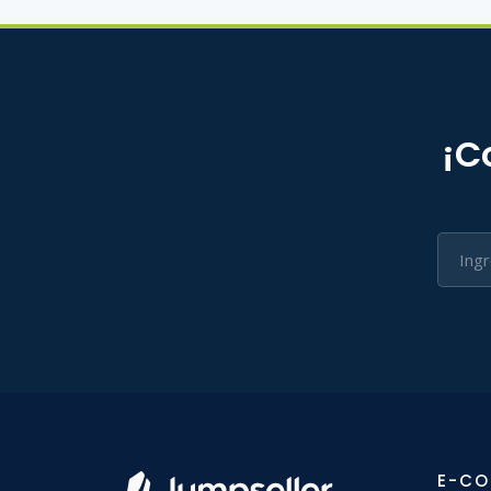
¡C
E-C