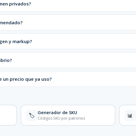
nen privados?
comendado?
rgen y markup?
ibrio?
 un precio que ya uso?
Generador de SKU
🏷️
📊
Códigos SKU por patrones