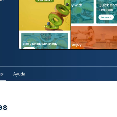
es
Ayuda
es