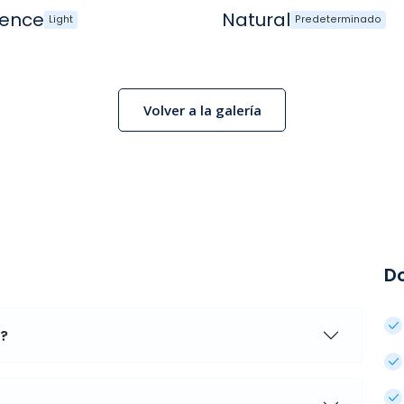
uence
Natural
Light
Predeterminado
Volver a la galería
D
a?