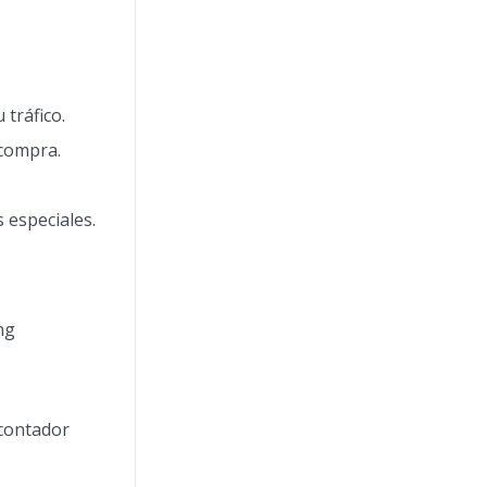
tráfico.
 compra.
 especiales.
ng
 contador