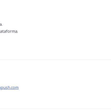
a.
lataforma.
npush.com