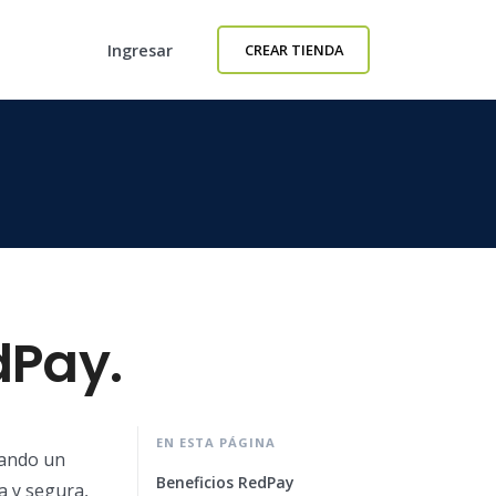
Ingresar
CREAR TIENDA
dPay.
EN ESTA PÁGINA
eando un
Beneficios RedPay
a y segura,