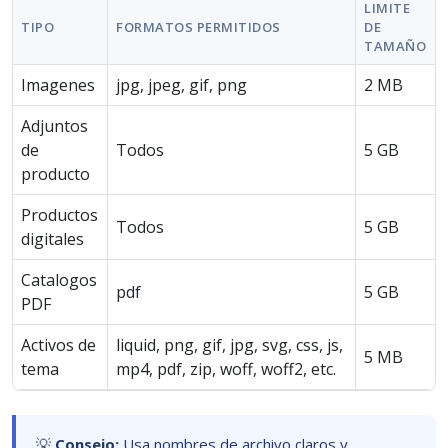
LIMITE
TIPO
FORMATOS PERMITIDOS
DE
TAMAÑO
Imagenes
jpg, jpeg, gif, png
2 MB
Adjuntos
de
Todos
5 GB
producto
Productos
Todos
5 GB
digitales
Catalogos
pdf
5 GB
PDF
Activos de
liquid, png, gif, jpg, svg, css, js,
5 MB
tema
mp4, pdf, zip, woff, woff2, etc.
💡
Consejo:
Usa nombres de archivo claros y