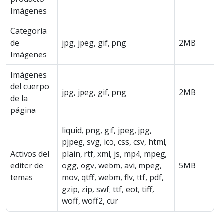
Imágenes
Categoría
de
jpg, jpeg, gif, png
2MB
Imágenes
Imágenes
del cuerpo
jpg, jpeg, gif, png
2MB
de la
página
liquid, png, gif, jpeg, jpg,
pjpeg, svg, ico, css, csv, html,
Activos del
plain, rtf, xml, js, mp4, mpeg,
editor de
ogg, ogv, webm, avi, mpeg,
5MB
temas
mov, qtff, webm, flv, ttf, pdf,
gzip, zip, swf, ttf, eot, tiff,
woff, woff2, cur