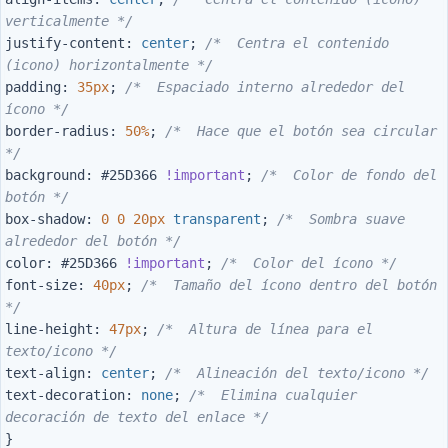
verticalmente */
justify-content
:
center
;
/*  Centra el contenido 
(icono) horizontalmente */
padding
:
35px
;
/*  Espaciado interno alrededor del 
ícono */
border-radius
:
50%
;
/*  Hace que el botón sea circular 
*/
background
:
#25D366
!important
;
/*  Color de fondo del 
botón */
box-shadow
:
0
0
20px
transparent
;
/*  Sombra suave 
alrededor del botón */
color
:
#25D366
!important
;
/*  Color del ícono */
font-size
:
40px
;
/*  Tamaño del ícono dentro del botón 
*/
line-height
:
47px
;
/*  Altura de línea para el 
texto/icono */
text-align
:
center
;
/*  Alineación del texto/icono */
text-decoration
:
none
;
/*  Elimina cualquier 
decoración de texto del enlace */
}