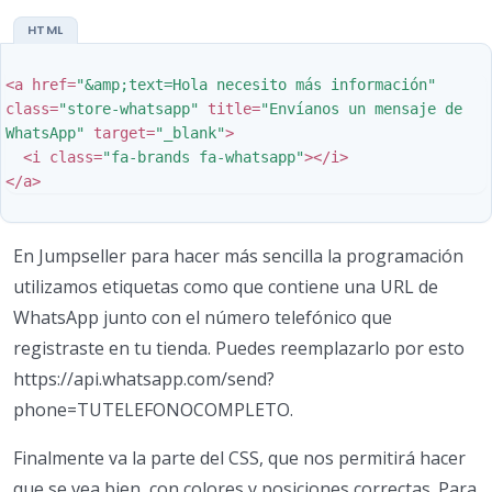
<a
href=
"&amp;text=Hola necesito más información"
class=
"store-whatsapp"
title=
"Envíanos un mensaje de 
WhatsApp"
target=
"_blank"
>
<i
class=
"fa-brands fa-whatsapp"
></i>
</a>
En Jumpseller para hacer más sencilla la programación
utilizamos etiquetas como que contiene una URL de
WhatsApp junto con el número telefónico que
registraste en tu tienda. Puedes reemplazarlo por esto
https://api.whatsapp.com/send?
phone=TUTELEFONOCOMPLETO.
Finalmente va la parte del CSS, que nos permitirá hacer
que se vea bien, con colores y posiciones correctas. Para