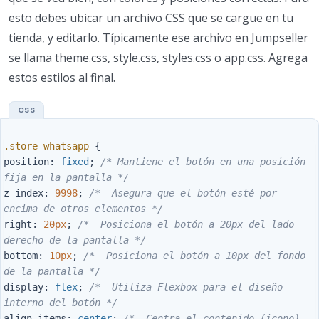
esto debes ubicar un archivo CSS que se cargue en tu
tienda, y editarlo. Típicamente ese archivo en Jumpseller
se llama theme.css, style.css, styles.css o app.css. Agrega
estos estilos al final.
.store-whatsapp
{
position
:
fixed
;
/* Mantiene el botón en una posición 
fija en la pantalla */
z-index
:
9998
;
/*  Asegura que el botón esté por 
encima de otros elementos */
right
:
20px
;
/*  Posiciona el botón a 20px del lado 
derecho de la pantalla */
bottom
:
10px
;
/*  Posiciona el botón a 10px del fondo 
de la pantalla */
display
:
flex
;
/*  Utiliza Flexbox para el diseño 
interno del botón */
align-items
:
center
;
/*  Centra el contenido (icono) 