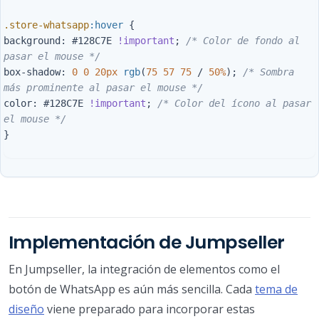
.store-whatsapp
:hover
{
background
:
#128C7E
!important
;
/* Color de fondo al 
pasar el mouse */
box-shadow
:
0
0
20px
rgb
(
75
57
75
/
50%
);
/* Sombra 
más prominente al pasar el mouse */
color
:
#128C7E
!important
;
/* Color del ícono al pasar 
el mouse */
}
Implementación de Jumpseller
En Jumpseller, la integración de elementos como el
botón de WhatsApp es aún más sencilla. Cada
tema de
diseño
viene preparado para incorporar estas