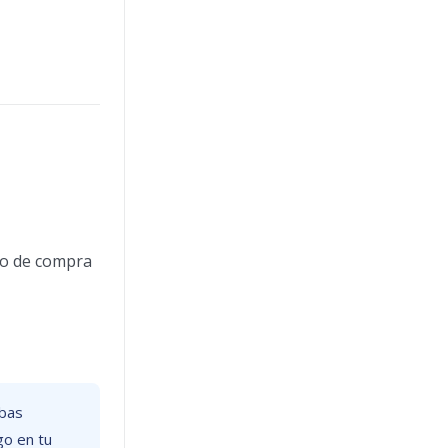
eso de compra
ebas
go en tu