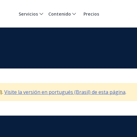
Servicios
Contenido
Precios
).
Visite la versión en portugués (Brasil) de esta página
.