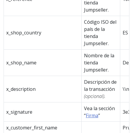
tienda
Jumpseller.
Código ISO del
país de la
x_shop_country
ES
tienda
Jumpseller.
Nombre de la
x_shop_name
tienda
Dem
Jumpseller.
Descripción de
x_description
la transacción
\\nP
(opcional)
.
Vea la sección
x_signature
3e3
“
Firma
”
x_customer_first_name
Pru