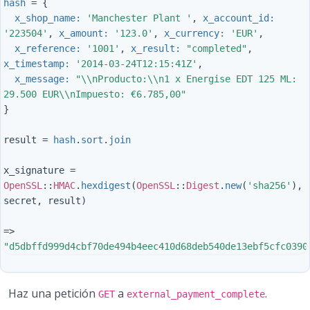
hash
=
{
x_shop_name: 
'Manchester Plant '
,
x_account_id: 
'223504'
,
x_amount: 
'123.0'
,
x_currency: 
'EUR'
,
x_reference: 
'1001'
,
x_result: 
"completed"
,
x_timestamp: 
'2014-03-24T12:15:41Z'
,
x_message: 
"
\\
nProducto:
\\
n1 x Energise EDT 125 ML: 
29.500 EUR
\\
nImpuesto: €6.785,00"
}
result
=
hash
.
sort
.
join
x_signature
=
OpenSSL
::
HMAC
.
hexdigest
(
OpenSSL
::
Digest
.
new
(
'sha256'
),
secret
,
result
)
=>
"d5dbffd999d4cbf70de494b4eec410d68deb540de13ebf5cfc0390
Haz una petición
a
.
GET
external_payment_complete