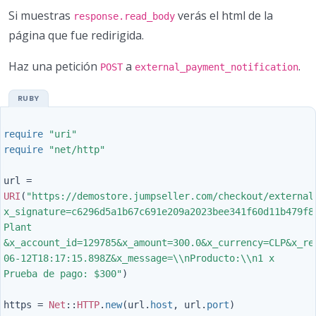
Si muestras
verás el html de la
response.read_body
página que fue redirigida.
Haz una petición
a
.
POST
external_payment_notification
require
"uri"
require
"net/http"
url
=
URI
(
"https://demostore.jumpseller.com/checkout/external
x_signature=c6296d5a1b67c691e209a2023bee341f60d11b479f8
Plant 
&x_account_id=129785&x_amount=300.0&x_currency=CLP&x_re
06-12T18:17:15.898Z&x_message=
\\
nProducto:
\\
n1 x 
Prueba de pago: $300"
)
https
=
Net
::
HTTP
.
new
(
url
.
host
,
url
.
port
)