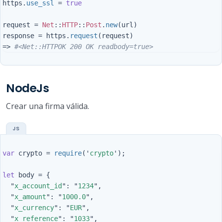
https
.
use_ssl
=
true
request
=
Net
::
HTTP
::
Post
.
new
(
url
)
response
=
https
.
request
(
request
)
=>
#<Net::HTTPOK 200 OK readbody=true>
NodeJs
Crear una firma válida.
var
crypto
=
require
(
'
crypto
'
);
let
body
=
{
"
x_account_id
"
:
"
1234
"
,
"
x_amount
"
:
"
1000.0
"
,
"
x_currency
"
:
"
EUR
"
,
"
x_reference
"
:
"
1033
"
,