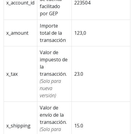
x_account_id
223504
facilitado
por GEP
Importe
x_amount
total de la
123,0
transacción
Valor de
impuesto de
la
x_tax
transacción.
23.0
(Solo para
nueva
versión)
Valor de
envío de la
transacción.
x_shipping
15.0
(Solo para