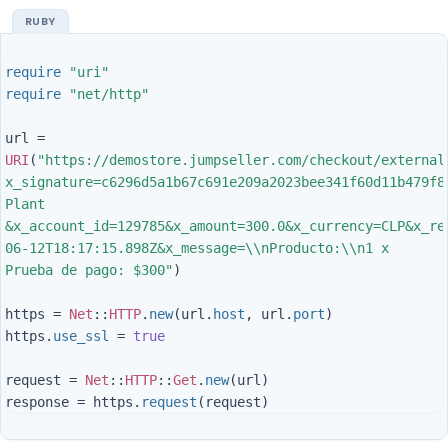
require
"uri"
require
"net/http"
url
=
URI
(
"https://demostore.jumpseller.com/checkout/external
x_signature=c6296d5a1b67c691e209a2023bee341f60d11b479f8
Plant 
&x_account_id=129785&x_amount=300.0&x_currency=CLP&x_re
06-12T18:17:15.898Z&x_message=
\\
nProducto:
\\
n1 x 
Prueba de pago: $300"
)
https
=
Net
::
HTTP
.
new
(
url
.
host
,
url
.
port
)
https
.
use_ssl
=
true
request
=
Net
::
HTTP
::
Get
.
new
(
url
)
response
=
https
.
request
(
request
)