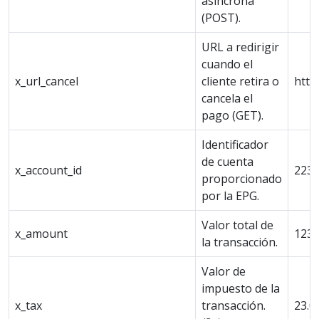
asíncrona
(POST).
URL a redirigir
cuando el
x_url_cancel
cliente retira o
http
cancela el
pago (GET).
Identificador
de cuenta
x_account_id
223
proporcionado
por la EPG.
Valor total de
x_amount
123.
la transacción.
Valor de
impuesto de la
x_tax
transacción.
23.0