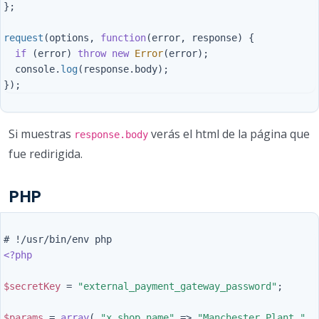
};
request
(
options
,
function
(
error
,
response
)
{
if 
(
error
)
throw
new
Error
(
error
);
console
.
log
(
response
.
body
);
});
Si muestras
verás el html de la página que
response.body
fue redirigida.
PHP
<?php
$secretKey
=
"external_payment_gateway_password"
;
$params
=
array
(
"x_shop_name"
=>
"Manchester Plant "
,