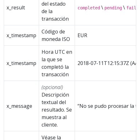
del estado
x_result
\
\
completed
pending
faile
de la
transacción
Código de
x_timestamp
EUR
moneda ISO
Hora UTC en
la que se
x_timestamp
2018-07-11T12:15:37Z (
completó la
transacción
(opcional)
Descripción
textual del
x_message
“No se pudo procesar la tar
resultado. Se
muestra al
cliente.
Véase la