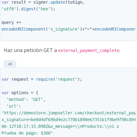
var
result
=
signer
.
update
(
toSign
,
'
utf8
'
).
digest
(
'
hex
'
);
query
+=
encodeURIComponent
(
'
x_signature
'
)
+
"
=
"
+
encodeURIComponen
Haz una petición GET a
.
external_payment_complete
var
request
=
require
(
'
request
'
);
var
options
=
{
'
method
'
:
'
GET
'
,
'
url
'
:
'
https://demostore.jumpseller.com/checkout/external_pay
x_signature=be8d4df696d4e2c770b1890e67351b1f9be9f98cd94
06-12T18:17:15.898Z&x_message=
\\
nProducto:
\\
n1 x 
Prueba de pago: $300
'