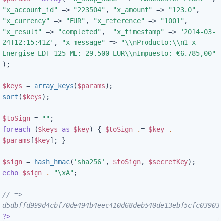
"x_account_id"
=>
"223504"
,
"x_amount"
=>
"123.0"
,
"x_currency"
=>
"EUR"
,
"x_reference"
=>
"1001"
,
"x_result"
=>
"completed"
,
"x_timestamp"
=>
'2014-03-
24T12:15:41Z'
,
"x_message"
=>
"
\\
nProducto:
\\
n1 x 
Energise EDT 125 ML: 29.500 EUR
\\
nImpuesto: €6.785,00"
);
$keys
=
array_keys
(
$params
);
sort
(
$keys
);
$toSign
=
""
;
foreach
(
$keys
as
$key
)
{
$toSign
.
=
$key
.
$params
[
$key
];
}
$sign
=
hash_hmac
(
'sha256'
,
$toSign
,
$secretKey
);
echo
$sign
.
"
\xA
"
;
// => 
d5dbffd999d4cbf70de494b4eec410d68deb540de13ebf5cfc03903
?>