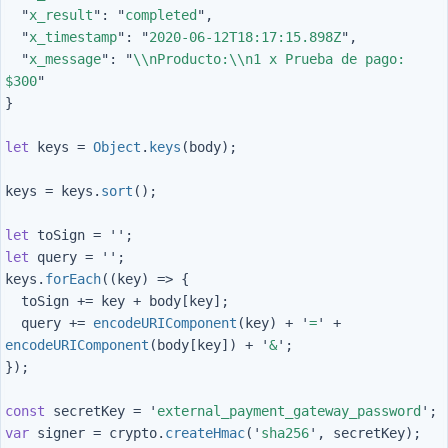
"
x_result
"
:
"
completed
"
,
"
x_timestamp
"
:
"
2020-06-12T18:17:15.898Z
"
,
"
x_message
"
:
"
\\
nProducto:
\\
n1 x Prueba de pago: 
$300
"
}
let
keys
=
Object
.
keys
(
body
);
keys
=
keys
.
sort
();
let
toSign
=
''
;
let
query
=
''
;
keys
.
forEach
((
key
)
=>
{
toSign
+=
key
+
body
[
key
];
query
+=
encodeURIComponent
(
key
)
+
'
=
'
+
encodeURIComponent
(
body
[
key
])
+
'
&
'
;
});
const
secretKey
=
'
external_payment_gateway_password
'
;
var
signer
=
crypto
.
createHmac
(
'
sha256
'
,
secretKey
);