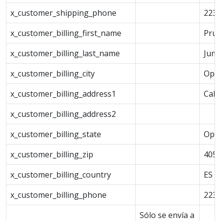
x_customer_shipping_phone
223
x_customer_billing_first_name
Pru
x_customer_billing_last_name
Jump
x_customer_billing_city
Opo
x_customer_billing_address1
Call
x_customer_billing_address2
x_customer_billing_state
Opo
x_customer_billing_zip
405
x_customer_billing_country
ES
x_customer_billing_phone
223
Sólo se envía a