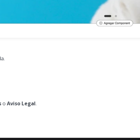
da.
s
o
Aviso Legal
.