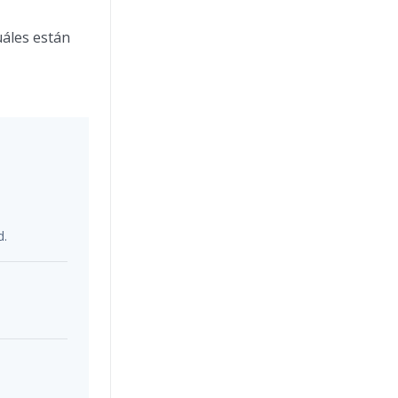
uáles están
d.