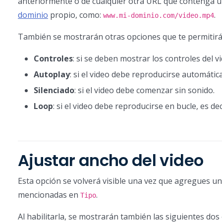
anteriormente o de cualquier otra URL que contenga un 
dominio
propio, como:
.
www.mi-dominio.com/video.mp4
También se mostrarán otras opciones que te permitirán 
Controles
: si se deben mostrar los controles del v
Autoplay
: si el video debe reproducirse automátic
Silenciado
: si el video debe comenzar sin sonido.
Loop
: si el video debe reproducirse en bucle, es 
Ajustar ancho del video
Esta opción se volverá visible una vez que agregues u
mencionadas en
.
Tipo
Al habilitarla, se mostrarán también las siguientes dos