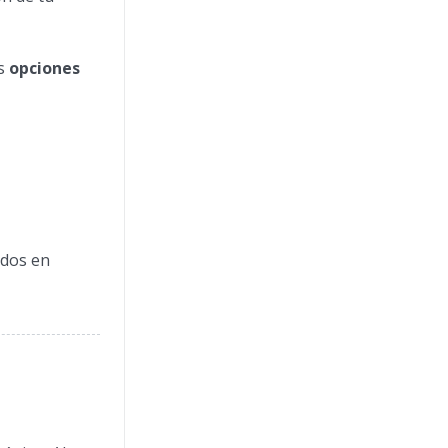
as
opciones
ados en