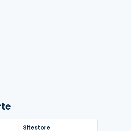
ncos a Tintos
rte
Sitestore