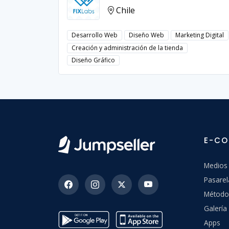
Chile
Desarrollo Web
Diseño Web
Marketing Digital
Creación y administración de la tienda
Diseño Gráfico
E-C
Medios
Pasarel
Método
Galería 
Apps