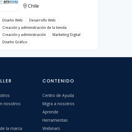
Chile
Diseño Web
Desarrollo Web
Diseño W
Creación y administración de la tienda
Creación y
Creación y administración
Marketing Digital
Diseño Gráfico
LLER
CONTENIDO
otros
Centro de Ayuda
n nosotros
Migra a nosotros
Aprende
Herramientas
 de la marca
Webinars