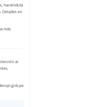
s, haciéndola
. Detalles en
ia más
tección al
ntes,
decopi.gob.pe