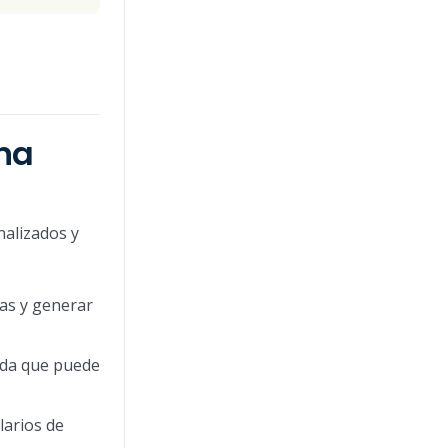
una
nalizados y
tas y generar
tada que puede
larios de