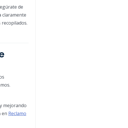
segúrate de
ca claramente
 recopilados.
e
ios
amos.
 y mejorando
n en
Reclamo