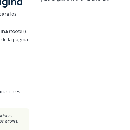
ágina
para los
gina
(footer).
 de la página
amaciones.
aciones
s hábiles,