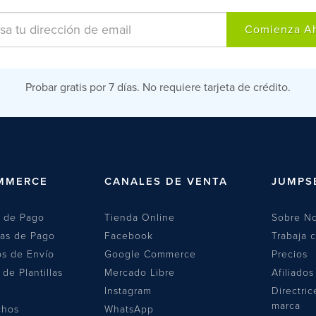
Comienza A
Probar gratis por 7 días. No requiere tarjeta de crédito.
MMERCE
CANALES DE VENTA
JUMPS
 de Pago
Tienda Online
Sobre No
las de Pago
Facebook
Trabaja 
s de Envío
Google Commerce
Precios
 de Plantillas
Mercado Libre
Afiliados
Instagram
Directric
marca
chos
WhatsApp