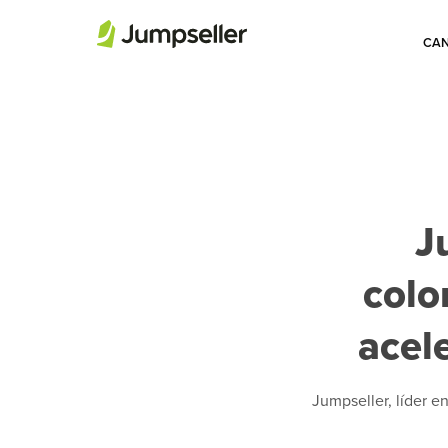
CAN
J
col
acele
Jumpseller, líder e