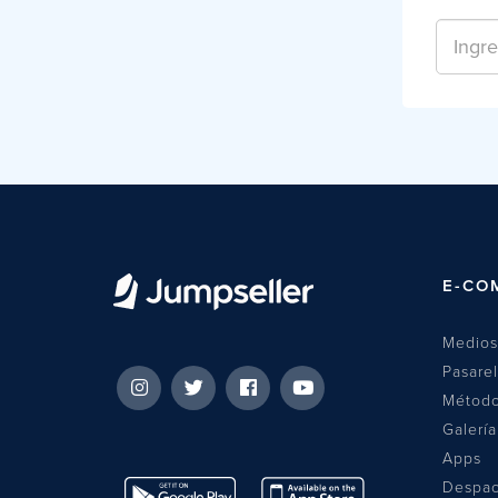
E-CO
Medios
Pasare
Método
Galería
Apps
Despa