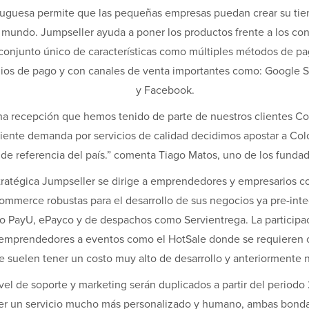
tuguesa permite que las pequeñas empresas puedan crear su tie
l mundo. Jumpseller ayuda a poner los productos frente a los co
conjunto único de características como múltiples métodos de pa
edios de pago y con canales de venta importantes como: Google
y Facebook.
ena recepción que hemos tenido de parte de nuestros clientes C
iente demanda por servicios de calidad decidimos apostar a Colo
 de referencia del país.” comenta Tiago Matos, uno de los funda
tratégica Jumpseller se dirige a emprendedores y empresarios 
mmerce robustas para el desarrollo de sus negocios ya pre-int
o PayU, ePayco y de despachos como Servientrega. La participa
emprendedores a eventos como el HotSale donde se requieren ci
e suelen tener un costo muy alto de desarrollo y anteriormente n
vel de soporte y marketing serán duplicados a partir del periodo 
cer un servicio mucho más personalizado y humano, ambas bonda