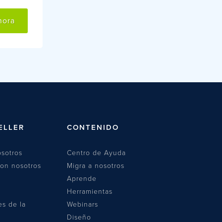
hora
ELLER
CONTENIDO
sotros
Centro de Ayuda
con nosotros
Migra a nosotros
Aprende
Herramientas
es de la
Webinars
Diseño